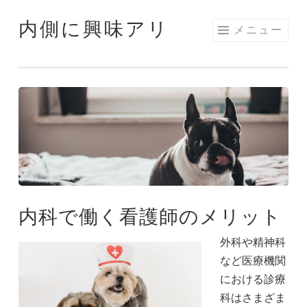
内側に興味アリ
コ
メニュー
ン
テ
ン
ツ
へ
ス
キ
ッ
プ
内科で働く看護師のメリット
外科や精神科
など医療機関
における診療
科はさまざま